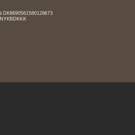
N DK8690561580126673
 NYKBDKKK