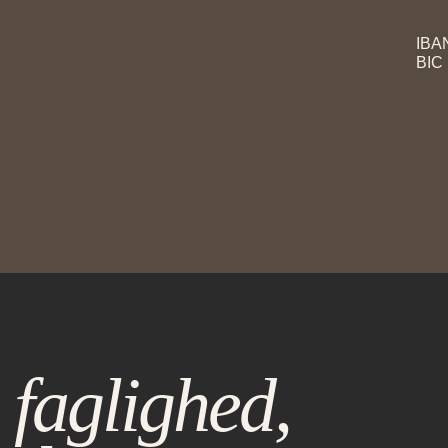
IBA
BIC
 faglighed,