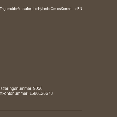
Fagområder
Medarbejdere
Nyheder
Om os
Kontakt os
EN
streringsnummer: 9056
entkontonummer: 1580126673