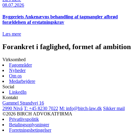
08.07.2026
Byggeriets Ankenævns behandling af tagmangler afbrød
forældelsen af erstatningskrav
Læs mere
Forankret i faglighed,
formet af ambition
Virksomhed
Fagområder
Nyheder
Om os
Medarbejdere
Social
LinkedIn
Kontakt
Gammel Strandvej 16
2990 Nivå
T: +45 8230 7022
M: info@birch-law.dk
Sikker mail
©2026 BIRCH ADVOKATFIRMA
Privatlivspolitik
Betalingsoplysninger
Forretningsbetingelser