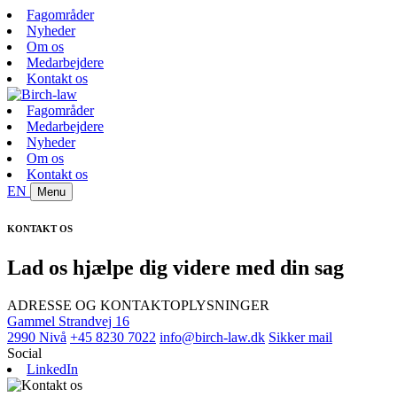
Fagområder
Nyheder
Om os
Medarbejdere
Kontakt os
Fagområder
Medarbejdere
Nyheder
Om os
Kontakt os
EN
Menu
KONTAKT OS
Lad os hjælpe dig videre med din sag
ADRESSE OG KONTAKTOPLYSNINGER
Gammel Strandvej 16
2990 Nivå
+45 8230 7022
info@birch-law.dk
Sikker mail
Social
LinkedIn