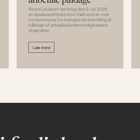
Østre Landsret fastslog den 9. juli 2026,
at skadesadministrator ifald ansvar over
for kommune for manglende indstilling til
påklage af arbejdsskademyndighedens
afgørelser
Læs mere