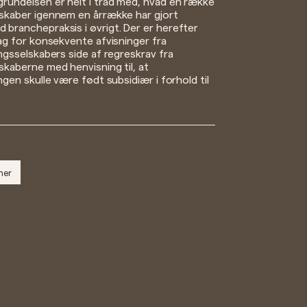
grundelsen er helt i tråd med, hvad en række
lskaber igennem en årrække har gjort
branchepraksis i øvrigt. Der er herefter
lag for konsekvente afvisninger fra
ingsselskabers side af regreskrav fra
skaberne med henvisning til, at
ngen skulle være født subsidiær i forhold til
her