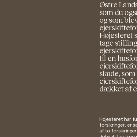
Østre Lands
som du også
og som blev
ejerskiftef
Højesteret s
tage stillin
ejerskiftefo
til en husfo
ejerskiftef
skade, som 
ejerskiftefo
dækket af e
Højesteret har f
forsikringer, er
af to forsikringe
dobbeltforsikring