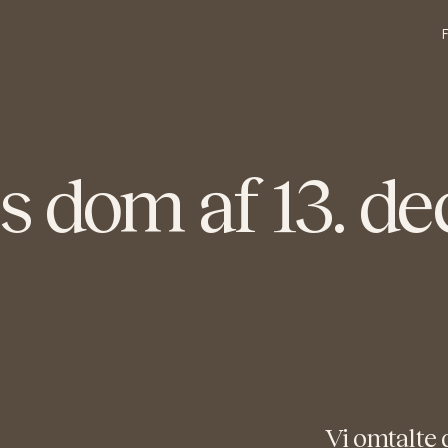
ts dom af 13. d
Vi omtalte 