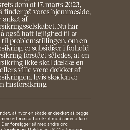
rets dom af 17. marts 2023,
 finder på vores hjemmeside,
 anket af
orsikringsselskabet. Nu har
å også haft lejlighed til at
g til problemstillingen, om en
rsikring er subsidiær i forhold
rsikring forstået således, at en
orsikring ikke skal dække en
ellers ville være dækket af
rsikringen, hvis skaden er
n husforsikring.
undet, at hvor en skade er dækket af begge
 samme interesse forsikret mod samme fare
r. Der foreligger så med andre ord
 i forsikringsaftalelovens § 41’s forstand.