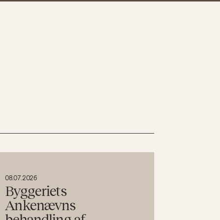
08.07.2026
Byggeriets
Ankenævns
behandling af