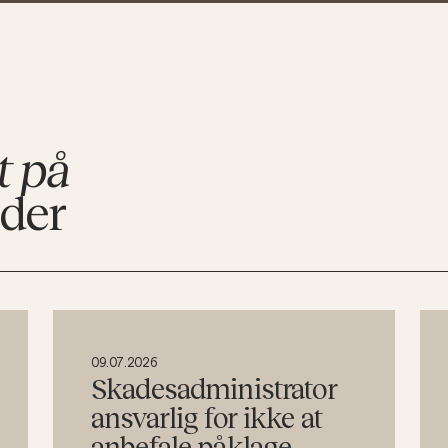
t på
eder
09.07.2026
Skadesadministrator
ansvarlig for ikke at
anbefale påklage