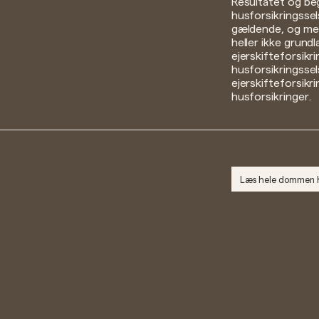
Resultatet og be
husforsikringsse
gældende, og med 
heller ikke grund
ejerskifteforsikr
husforsikringssel
ejerskifteforsikri
husforsikringer.
Læs hele dommen 