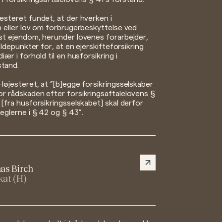
esteret fundet, at der hverken i
n eller lov om forbrugerbeskyttelse ved
ast ejendom, herunder lovenes forarbejder,
holdepunkter for, at en ejerskifteforsikring
iær i forhold til en husforsikring i
tand.
Højesteret, at ”[b]egge forsikringsselskaber
or rådskaden efter forsikringsaftalelovens §
 [fra husforsikringsselskabet] skal derfor
eglerne i § 42 og § 43”.
as Birch
at (H)