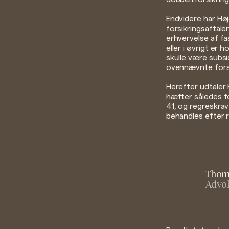
Endvidere har Høj
forsikringsaftale
erhvervelse af f
eller i øvrigt er 
skulle være subsid
ovennævnte fors
Herefter udtaler 
hæfter således f
41, og regreskrav
behandles efter r
Thom
Advok