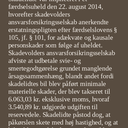
færdselsuheld den 22. august 2014,
hvorefter skadevolders
ansvarsforsikringsselskab anerkendte
erstatningspligten efter færdselslovens §
105, jf. § 101, for adækvate og kausale
personskader som følge af uheldet.
Skadevolders ansvarsforsikringsselskab
afviste at udbetale svie- og
smertegodtgørelse grundet manglende
årsagssammenhæng, blandt andet fordi
skadelidtes bil blev påført minimale
materielle skader, der blev takseret til
6.063,03 kr. eksklusive moms, hvoraf
3.540,89 kr. udgjorde udgiften til
reservedele. Skadelidte påstod dog, at
påkørslen skete med høj hastighed, og at