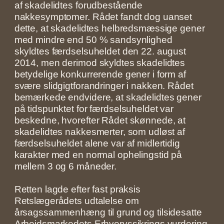
af skadelidtes forudbestående
nakkesymptomer. Rådet fandt dog uanset
dette, at skadelidtes helbredsmæssige gener
med mindre end 50 % sandsynlighed
skyldtes færdselsuheldet den 22. august
2014, men derimod skyldtes skadelidtes
betydelige konkurrerende gener i form af
svære slidgigtforandringer i nakken. Rådet
bemærkede endvidere, at skadelidtes gener
på tidspunktet for færdselsuheldet var
beskedne, hvorefter Rådet skønnede, at
skadelidtes nakkesmerter, som udløst af
færdselsuheldet alene var af midlertidig
karakter med en normal ophelingstid på
mellem 3 og 6 måneder.
Retten lagde efter fast praksis
Retslægerådets udtalelse om
årsagssammenhæng til grund og tilsidesatte
Arbejdsmarkedets Erhvervssikrings vurdering