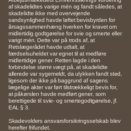
af skadelidtes varige mén og fandt således, at
skadelidte ikke med overvejende
sandsynlighed havde løftet bevisbyrden for
årsagssammenhæng hverken for kravet om
midlertidig godtgørelse for svie og smerte eller
varigt mén. Dette var på trods af, at
Retslægerådet havde udtalt, at
færdselsuheldet var egnet til at medføre
midlertidige gener. Retten lagde i den
forbindelse større vægt på, at skadelidte
allerede var sygemeldt, da ulykken fandt sted,
ligesom der ikke på baggrund af sagens
lægelige akter var ført tilstrækkeligt bevis for,
at påkørslen havde medført gener, som
berettigede til svie- og smertegodtgørelse, jf.
EAL § 3.
Skadevolders ansvarsforsikringsselskab blev
herefter frifundet.