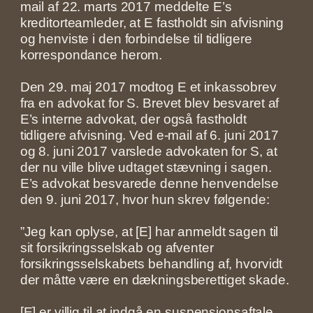
mail af 22. marts 2017 meddelte E’s
kreditorteamleder, at E fastholdt sin afvisning
og henviste i den forbindelse til tidligere
korrespondance herom.
Den 29. maj 2017 modtog E et inkassobrev
fra en advokat for S. Brevet blev besvaret af
E’s interne advokat, der også fastholdt
tidligere afvisning. Ved e-mail af 6. juni 2017
og 8. juni 2017 varslede advokaten for S, at
der nu ville blive udtaget stævning i sagen.
E’s advokat besvarede denne henvendelse
den 9. juni 2017, hvor hun skrev følgende:
”Jeg kan oplyse, at [E] har anmeldt sagen til
sit forsikringsselskab og afventer
forsikringsselskabets behandling af, hvorvidt
der måtte være en dækningsberettiget skade.
[E] er villig til at indgå en suspensionsaftale