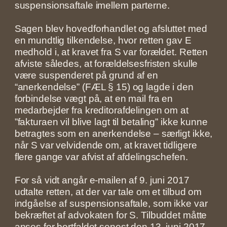
suspensionsaftale imellem parterne.
Sagen blev hovedforhandlet og afsluttet med
en mundtlig tilkendelse, hvor retten gav E
medhold i, at kravet fra S var forældet. Retten
afviste således, at forældelsesfristen skulle
være suspenderet på grund af en
“anerkendelse” (FÆL § 15) og lagde i den
forbindelse vægt på, at en mail fra en
medarbejder fra kreditorafdelingen om at
”fakturaen vil blive lagt til betaling” ikke kunne
betragtes som en anerkendelse – særligt ikke,
når S var velvidende om, at kravet tidligere
flere gange var afvist af afdelingschefen.
For så vidt angår e-mailen af 9. juni 2017
udtalte retten, at der var tale om et tilbud om
indgåelse af suspensionsaftale, som ikke var
bekræftet af advokaten for S. Tilbuddet måtte
anses for bortfaldet senest den 13. juni 2017,