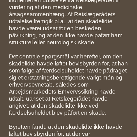
indhentet en udtalelse fra Retslægerådet til
vurdering af den medicinske
årsagssammenhæng. Af Retslægerådets
udtalelse fremgik bl.a., at den skadelidte
havde været udsat for en beskeden
påvirkning, og at den ikke havde påført ham
strukturel eller neurologisk skade.
Det centrale spørgsmål var herefter, om den
skadelidte havde løftet bevisbyrden for, at han
som følge af færdselsuheldet havde pådraget
sig et erstatningsberettigende varigt mén og
erhvervsevnetab, således som
Arbejdsmarkedets Erhvervssikring havde
udtalt, uanset at Retslægerådet havde
angivet, at den skadelidte ikke ved
færdselsuheldet blev påført en skade.
Byretten fandt, at den skadelidte ikke havde
løftet bevisbyrden for, at der var