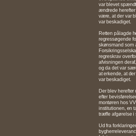
var blevet spæn
ændrede herefter s
være, at der var 
var beskadiget.
Retten pålagde h
regressøgende for
skønsmand som ad
Forsikringsselskab
regreskrav overfo
afvisningen deraf
og da det var sær
at erkende, at de
var beskadiget.
Der blev herefter
efter bevisførelsen
montøren hos VVS’
institutionen, en 
træffe afgørelse i
Ud fra forklaringe
bygherreleverance