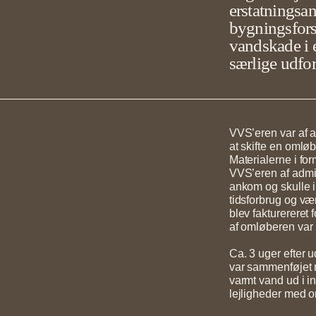
erstatningsan
bygningsforsi
vandskade i e
særlige udfor
VVS’eren var af adm
at skifte en omlø
Materialerne i fo
VVS’eren af admin
ankom og skulle 
tidsforbrug og væ
blev fakturereret
af omløberen var 
Ca. 3 uger efter 
var sammenføjet 
varmt vand ud i i
lejligheder med o