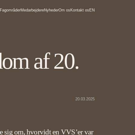
Fagområder
Medarbejdere
Nyheder
Om os
Kontakt os
EN
dom af 20.
20.03.2025
e sig om, hvorvidt en VVS’er var