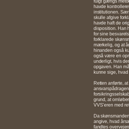
fulgt gængs meto
havde kontrolleret
institutionen. Sæ
skulle afgive fork
havde haft de orig
disposition. Han h
for sine besvarel
forklarede skønsm
mærkelig, og at år
hinanden også ku
også være en opri
underligt, hvis d
opgaven. Han mått
kunne sige, hvad 
Retten anførte, at
ansvarspådragend
forsikringsselskab
grund, at omløber
VVS’eren med rett
Da skønsmanden un
angive, hvad årsag
fandtes overvejend