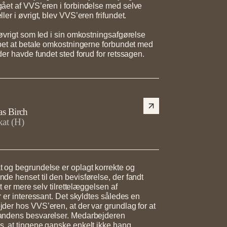
ået af VVS’eren i forbindelse med selve
er i øvrigt, blev VVS’eren frifundet.
øvrigt som led i sin omkostningsafgørelse
bet at betale omkostningerne forbundet med
der havde fundet sted forud for retssagen.
s Birch
at (H)
 og begrundelse er oplagt korrekte og
e henset til den bevisførelse, der fandt
et er mere selv tilrettelæggelsen af
r er interessant. Det skyldtes således en
er hos VVS’eren, at der var grundlag for at
andens besvarelser. Medarbejderen
, at tingene ganske enkelt ikke hang