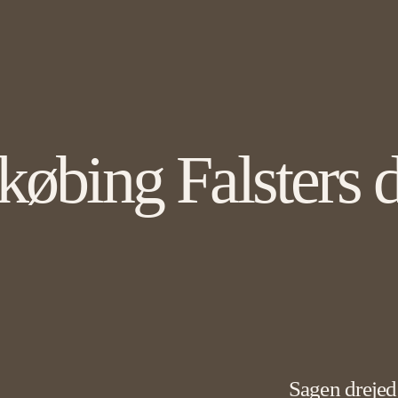
købing Falsters 
Sagen drejed