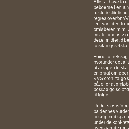
Efter at have for
beboerne i en rum
rejste institutio
regres overfor V
Der var i den for
omløberen m.m. va
institutionens vi
dette imidlertid b
forsikringsselska
Forud for retssag
hvorunder det af 
at årsagen til sk
en brugt omløber,
VVS’eren ifølge
på, eller at omlø
beskadigelse af de
til følge.
Under skønsforr
på dennes vurde
forsøg med spænd
under de konkret
overspænde omløb