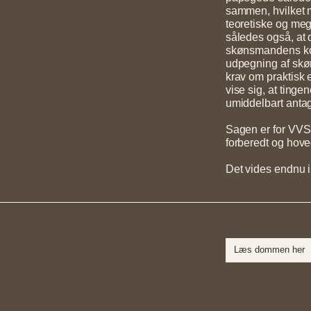
sammen, hvilket 
teoretiske og mege
således også, at de
skønsmandens ko
udpegning af skø
krav om praktisk 
vise sig, at tin
umiddelbart antag
Sagen er for VVS
forberedt og hove
Det vides endnu
Læs dommen her