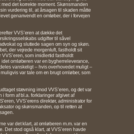
dt med det korrekte moment. Skønsmanden
in vurdering til, at årsagen til skaden måtte
blevet genanvendt en omløber, der i forvejen
erefter VVS’eren at dække det
sikringsselskabs udgifter til såvel
vokat og sluttede sagen om syn og skøn.
et, der vejrede morgenluft, fastholdt sit
r VVS’eren, som imidlertid fastholdt
, idet omløberen var en bygherreleverance,
deles vanskeligt – hvis overhovedet muligt –
r muligvis var tale om en brugt omløber, som
 udtaget stævning imod VVS’eren, og det var
 i form af bl.a. forklaringer afgivet af
eren, VVS’erens direktør, administrator for
taksator og skønsmanden, op til retten at
 sagen.
rne var det klart, at omløberen m.m. var en
. Det stod også klart, at VVS’eren havde