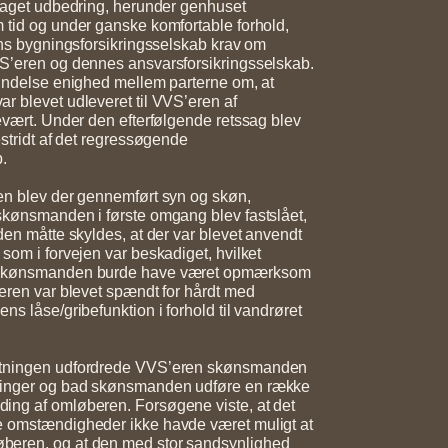
etaget udbedring, herunder genhuset
 tid og under ganske komfortable forhold,
nens bygningsforsikringsselskab krav om
VS’eren og dennes ansvarsforsikringsselskab.
bindelse enighed mellem parterne om, at
r blevet udleveret til VVS’eren af
cevært. Under den efterfølgende retssag blev
estridt af det regressøgende
b.
en blev der gennemført syn og skøn,
skønsmanden i første omgang blev fastslået,
aden måtte skyldes, at der var blevet anvendt
 som i forvejen var beskadiget, hvilket
 skønsmanden burde have været opmærksom
beren var blevet spændt for hårdt med
ns låse/gribefunktion i forhold til vandrøret
etningen udfordrede VVS’eren skønsmanden
ringer og bad skønsmanden udføre en række
ing af omløberen. Forsøgene viste, at det
e omstændigheder ikke havde været muligt at
eren, og at den med stor sandsynlighed