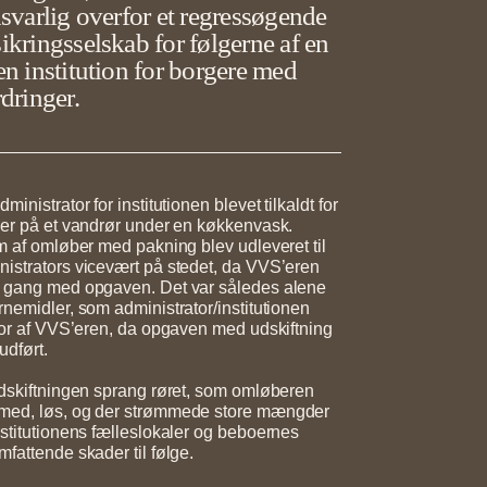
svarlig overfor et regressøgende
kringsselskab for følgerne af en
n institution for borgere med
dringer.
inistrator for institutionen blevet tilkaldt for
ber på et vandrør under en køkkenvask.
rm af omløber med pakning blev udleveret til
istrators vicevært på stedet, da VVS’eren
i gang med opgaven. Det var således alene
rnemidler, som administrator/institutionen
 for af VVS’eren, da opgaven med udskiftning
udført.
udskiftningen sprang røret, som omløberen
med, løs, og der strømmede store mængder
nstitutionens fælleslokaler og beboernes
mfattende skader til følge.