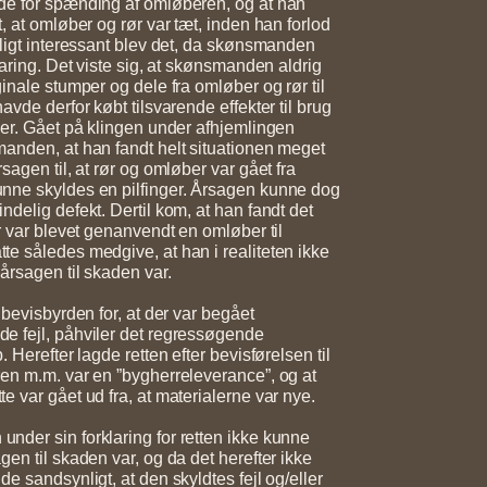
de for spænding af omløberen, og at han
, at omløber og rør var tæt, inden han forlod
rligt interessant blev det, da skønsmanden
laring. Det viste sig, at skønsmanden aldrig
inale stumper og dele fra omløber og rør til
avde derfor købt tilsvarende effekter til brug
ser. Gået på klingen under afhjemlingen
anden, at han fandt helt situationen meget
sagen til, at rør og omløber var gået fra
nne skyldes en pilfinger. Årsagen kunne dog
ndelig defekt. Dertil kom, at han fandt det
er var blevet genanvendt en omløber til
e således medgive, at han i realiteten ikke
årsagen til skaden var.
 bevisbyrden for, at der var begået
e fejl, påhviler det regressøgende
. Herefter lagde retten efter bevisførelsen til
en m.m. var en ”bygherreleverance”, og at
e var gået ud fra, at materialerne var nye.
der sin forklaring for retten ikke kunne
en til skaden var, og da det herefter ikke
e sandsynligt, at den skyldtes fejl og/eller