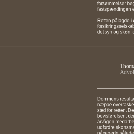
forsømmelser beg
fastspændingen ell
Retten pålagde i 
forsikringsselska
det syn og skøn, 
Thoma
Advok
Dommens resultat
næppe overraskend
sted for retten. D
bevisførelsen, de
årvågen medarbejd
udfordre skønsm
påpegede således