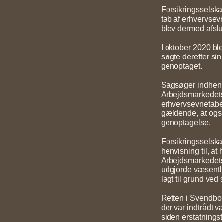
Forsikringsselska
tab af erhvervsev
blev dermed afslut
I oktober 2020 bl
søgte derefter si
genoptaget.
Sagsøger indhent
Arbejdsmarkedets
erhvervsevnetabet
gældende, at ogs
genoptagelse.
Forsikringsselsk
henvisning til, a
Arbejdsmarkedets
udgjorde væsentli
lagt til grund ved
Retten i Svendbor
der var indtrådt v
siden erstatnings