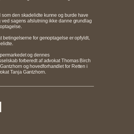
ld som den skadelidte kunne og burde have
ng ved sagens afslutning ikke danne grundlag
noptagelse.
t betingelserne for genoptagelse er opfyldt,
elidte.
upermarkedet og dennes
sselskab forberedt af advokat Thomas Birch
Gantzhorn og hovedforhandlet for Retten i
okat Tanja Gantzhorn.