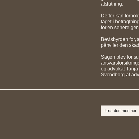
afslutning.
Derfor kan forho
taget i betragtni
for en senere ge
Bevisbyrden for, a
påhviler den skad
Sagen blev for s
ansvarsforsikring
og advokat Tanja 
Svendborg af adv
Læs dommen her