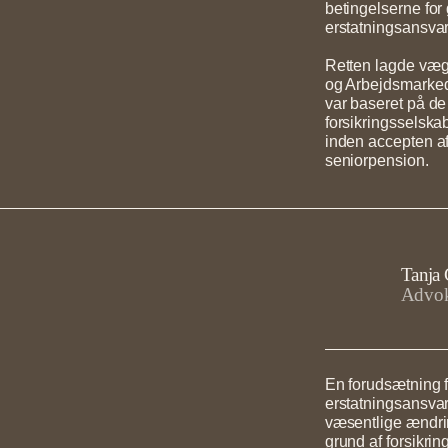
betingelserne for 
erstatningsansvar
Retten lagde væg
og Arbejdsmarked
var baseret på d
forsikringsselska
inden accepten af
seniorpension.
Tanja
Advok
En forudsætning f
erstatningsansvars
væsentlige ændring
grund af forsikri