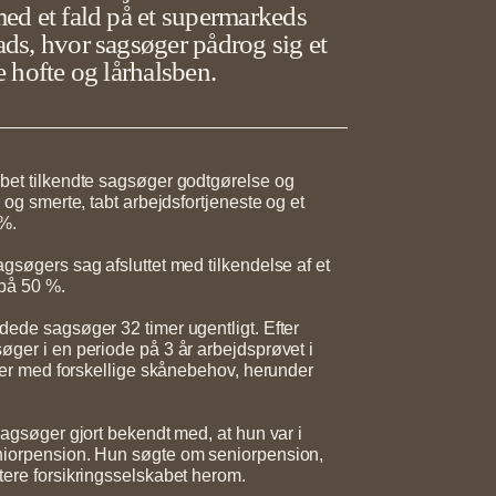
med et fald på et supermarkeds
ads, hvor sagsøger pådrog sig et
e hofte og lårhalsben.
bet tilkendte sagsøger godtgørelse og
e og smerte, tabt arbejdsfortjeneste og et
 %.
agsøgers sag afsluttet med tilkendelse af et
på 50 %.
dede sagsøger 32 timer ugentligt. Efter
øger i en periode på 3 år arbejdsprøvet i
inger med forskellige skånebehov, herunder
.
sagsøger gjort bekendt med, at hun var i
niorpension. Hun søgte om seniorpension,
tere forsikringsselskabet herom.