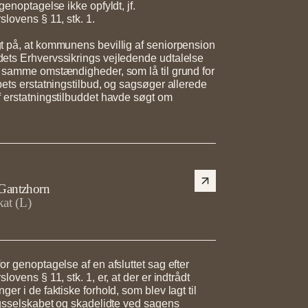
genoptagelse ikke opfyldt, jf.
slovens § 11, stk. 1.
t på, at kommunens bevillig af seniorpension
ets Erhvervssikrings vejledende udtalelse
e samme omstændigheder, som lå til grund for
bets erstatningstilbud, og sagsøger allerede
 erstatningstilbuddet havde søgt om
 Gantzhorn
at (L)
or genoptagelse af en afsluttet sag efter
lovens § 11, stk. 1, er, at der er indtrådt
er i de faktiske forhold, som blev lagt til
ngsselskabet og skadelidte ved sagens