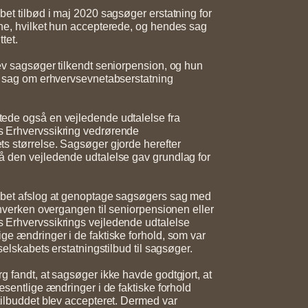
bet tilbød i maj 2020 sagsøger erstatning for
ne, hvilket hun accepterede, og hendes sag
tet.
ev sagsøger tilkendt seniorpension, og hun
n sag om erhvervsevnetabserstatning
ede også en vejledende udtalelse fra
 Erhvervssikring vedrørende
s størrelse. Sagsøger gjorde herefter
å den vejledende udtalelse gav grundlag for
abet afslog at genoptage sagsøgers sag med
t hverken overgangen til seniorpensionen eller
 Erhvervssikrings vejledende udtalelse
ge ændringer i de faktiske forhold, som var
 selskabets erstatningstilbud til sagsøger.
g fandt, at sagsøger ikke havde godtgjort, at
æsentlige ændringer i de faktiske forhold
tilbuddet blev accepteret. Dermed var