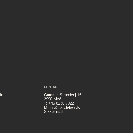
L
KONTAKT
In
Gammel Strandvej 16
2990 Nivå
T: +45 8230 7022
M: info@birch-law.dk
Sikker mail