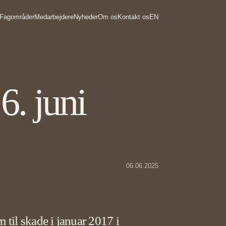
Fagområder
Medarbejdere
Nyheder
Om os
Kontakt os
EN
6. juni
06.06.2025
til skade i januar 2017 i