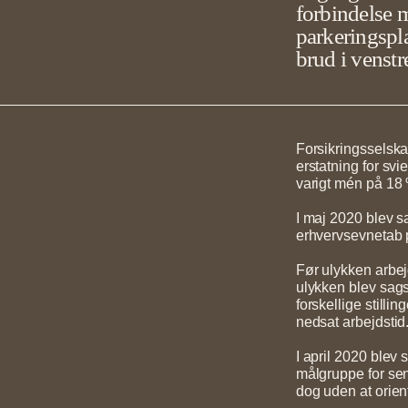
forbindelse 
parkeringspl
brud i venstr
Forsikringsselska
erstatning for svi
varigt mén på 18
I maj 2020 blev s
erhvervsevnetab 
Før ulykken arbej
ulykken blev sags
forskellige still
nedsat arbejdstid
I april 2020 blev 
målgruppe for se
dog uden at orien